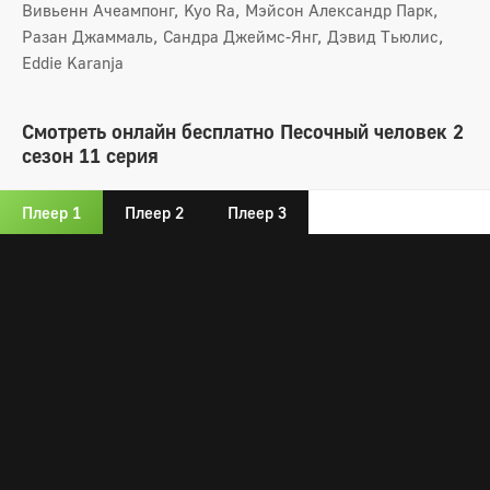
Вивьенн Ачеампонг, Kyo Ra, Мэйсон Александр Парк,
Разан Джаммаль, Сандра Джеймс-Янг, Дэвид Тьюлис,
Eddie Karanja
Смотреть онлайн бесплатно Песочный человек 2
сезон 11 серия
Плеер 1
Плеер 2
Плеер 3